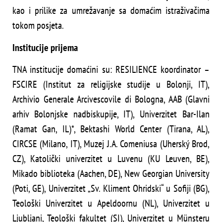
kao i prilike za umrežavanje sa domaćim istraživačima
tokom posjeta.
Institucije prijema
TNA institucije domaćini su: RESILIENCE koordinator –
FSCIRE (Institut za religijske studije u Bolonji, IT),
Archivio Generale Arcivescovile di Bologna, AAB (Glavni
arhiv Bolonjske nadbiskupije, IT), Univerzitet Bar-Ilan
(Ramat Gan, IL)*, Bektashi World Center (Tirana, AL),
CIRCSE (Milano, IT), Muzej J.A. Comeniusa (Uherský Brod,
CZ), Katolički univerzitet u Luvenu (KU Leuven, BE),
Mikado biblioteka (Aachen, DE), New Georgian University
(Poti, GE), Univerzitet „Sv. Kliment Ohridski“ u Sofiji (BG),
Teološki Univerzitet u Apeldoornu (NL), Univerzitet u
Ljubljani, Teološki fakultet (SI), Univerzitet u Münsteru