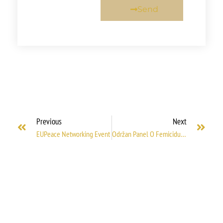
Send
Previous
Next
EUPeace Networking Event
Održan Panel O Femicidu I Krivičnom Zakonodavstvu