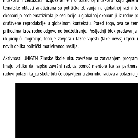
tematske oblasti analizirana su politička zbivanja na globalnoj razini te
ekonomija problematizirala je oscilacije u globalnoj ekonomiji iz rodne pe
društvene reprodukcije u globalnom kontekstu. Pored toga, ova se tem
prihodima kroz rodno odgovorno budžetiranje. Posljednji blok predavanja
uključujući migracije, teorije zavjera i lažne vijesti (fake news) utječu
novih oblika politički motiviranog nasilja.
Aktivnosti UNIGEM Zimske škole nisu završene sa zatvranjem program
imaju priliku da napišu završni rad, uz pomoć mentora_ica sa partners
radovi polaznika_ca škole biti će objavljeni u zborniku radova a polaznici