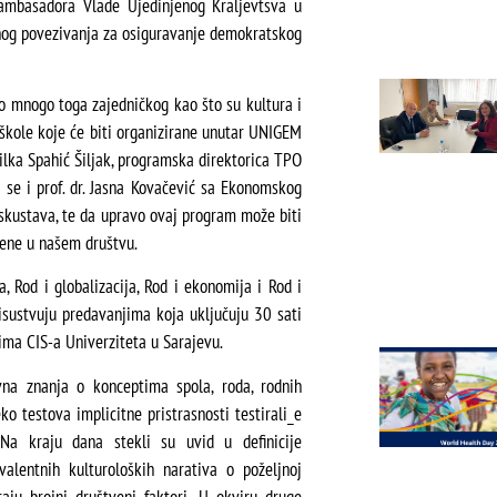
 ambasadora Vlade Ujedinjenog Kraljevtsva u
lnog povezivanja za osiguravanje demokratskog
o mnogo toga zajedničkog kao što su kultura i
 škole koje će biti organizirane unutar UNIGEM
 Zilka Spahić Šiljak, programska direktorica TPO
 se i prof. dr. Jasna Kovačević sa Ekonomskog
iskustava, te da upravo ovaj program može biti
jene u našem društvu.
, Rod i globalizacija, Rod i ekonomija i Rod i
prisustvuju predavanjima koja uključuju 30 sati
ima CIS-a Univerziteta u Sarajevu.
na znanja o konceptima spola, roda, rodnih
o testova implicitne pristrasnosti testirali_e
 Na kraju dana stekli su uvid u definicije
valentnih kulturoloških narativa o poželjnoj
aju brojni društveni faktori. U okviru druge