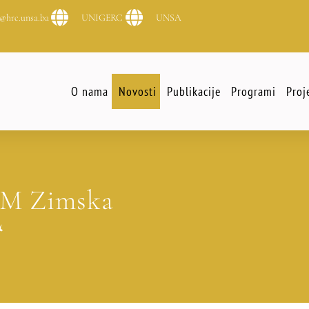
@hrc.unsa.ba
UNIGERC
UNSA
O nama
Novosti
Publikacije
Programi
Proj
EM Zimska
“