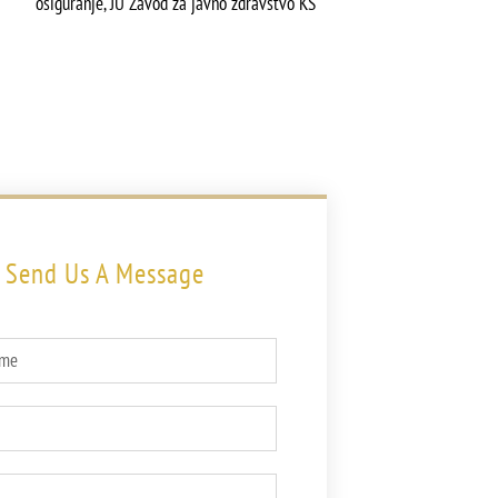
osiguranje, JU Zavod za javno zdravstvo KS
Send Us A Message