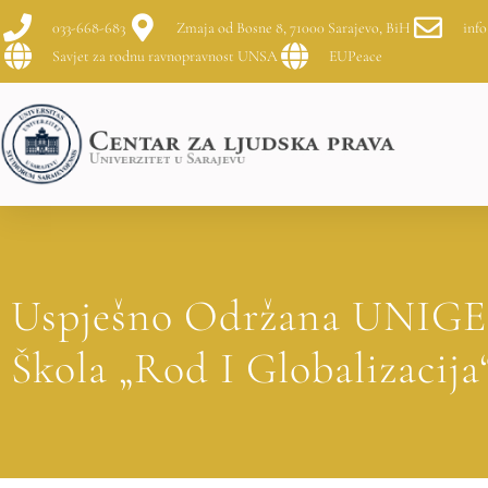
033-668-683
Zmaja od Bosne 8, 71000 Sarajevo, BiH
info
Savjet za rodnu ravnopravnost UNSA
EUPeace
Uspješno Održana UNIG
Škola „Rod I Globalizacija