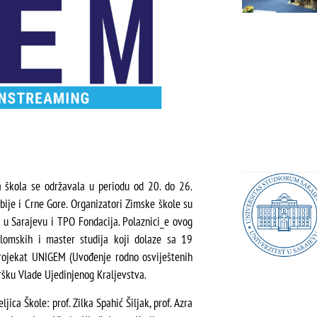
a škola se održavala u periodu od 20. do 26.
bije i Crne Gore. Organizatori Zimske škole su
a u Sarajevu i TPO Fondacija. Polaznici_e ovog
plomskih i master studija koji dolaze sa 19
 projekat UNIGEM (Uvođenje rodno osviještenih
ršku Vlade Ujedinjenog Kraljevstva.
a Škole: prof. Zilka Spahić Šiljak, prof. Azra