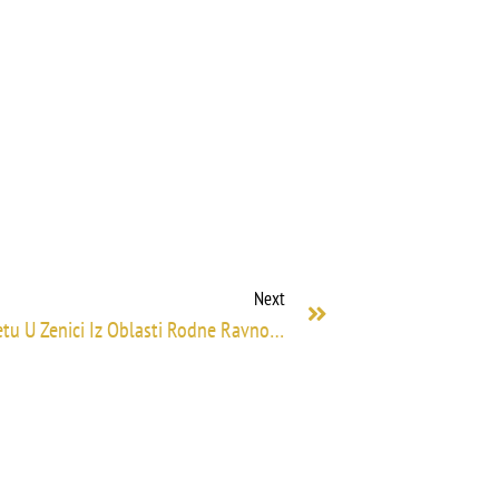
Next
Edukacije Nastavnog Osoblja Na Univerzitetu U Zenici Iz Oblasti Rodne Ravnopravnosti Održane Tokom Juna 2023. U Sklopu Projekta UNIGEM