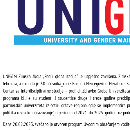
UNIGEM Zimska škola „Rod i globalizacija“ je uspješno završena. Zimsk
februara, a okupila je 50 učesnika_ca iz Bosne i Hercegovine, Hrvatske, Sr
Centar za interdisciplinarne studije – prof. dr. Zdravko Grebo Univerzitet
programa bili_e su studenti i studentice druge i treće godine preddi
partnerskih univerziteta iz četiri države regiona gdje se implementira
politika u visoko obrazovanje) u periodu od 2021. do 2025. godine, uz pod
Dana 20.02.2023. svečano je otvoren program Uvodnim obraćanjem voditeljic