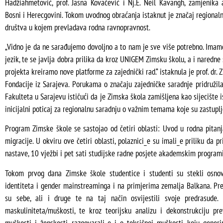
Hadžiahmetović, prof. Jasna Kovačević i Nj.E. Neil Kavangh, zamjenika
Bosni i Herecgovini. Tokom uvodnog obraćanja istaknut je značaj regiona
društva u kojem prevladava rodna ravnopravnost.
„Vidno je da ne sarađujemo dovoljno a to nam je sve više potrebno. Imam
jezik, te se javlja dobra prilika da kroz UNIGEM Zimsku školu, a i naredne
projekta kreiramo nove platforme za zajednički rad.“ istaknula je prof. dr.
Fondacije iz Sarajeva. Porukama o značaju zajedničke saradnje pridružila
Fakulteta u Sarajevu ističući da je Zimska škola zamišljena kao sijecište 
inicijalni poticaj za regionalnu saradnju o važnim temama koje su zastupl
Program Zimske škole se sastojao od četiri oblasti: Uvod u rodna pitanja
migracije. U okviru ove četiri oblasti, polaznici_e su imali_e priliku da 
nastave, 10 vježbi i pet sati studijske radne posjete akademskim program
Tokom prvog dana Zimske škole studentice i studenti su stekli osnov
identiteta i gender mainstreaminga i na primjerima zemalja Balkana. Prek
su sebe, ali i druge te na taj način osvijestili svoje predrasude.
maskuliniteta/muškosti, te kroz teorijsku analizu i dekonstrukciju pre
muškosti i ženskosti razgovarali_e i o toksičnoj muškosti koju generir