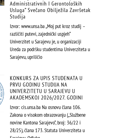
Administrativnih I Gerontoloških
Usluga” Svečano Obilježila Završetak
Studija
Izvor: www.unsa.ba „Moj put kroz studij –
različiti putevi, zajednički uspjeh“
Univerzitet u Sarajevu je, u organizaciji
Ureda za podršku studentima Univerziteta u
Sarajevu, upriličio
KONKURS ZA UPIS STUDENATA U
PRVU GODINU STUDIJA NA
UNIVERZITETU U SARAJEVU U
AKADEMSKOJ 2026/2027. GODINI
Izvor: cis.unsa.ba Na osnovu člana 106.
Zakona o visokom obrazovanju („Službene
novine Kantona Sarajevo“, broj: 36/22 i
28/25), člana 173. Statuta Univerziteta u