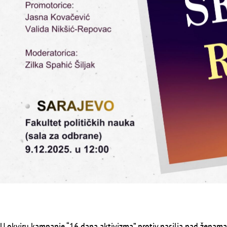
U okviru kampanje “16 dana aktivizma” protiv nasilja nad ženam