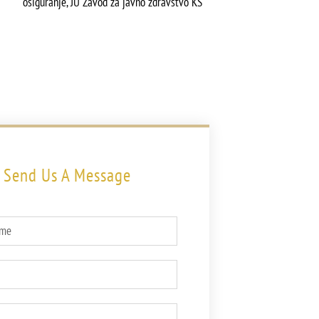
osiguranje, JU Zavod za javno zdravstvo KS
Send Us A Message