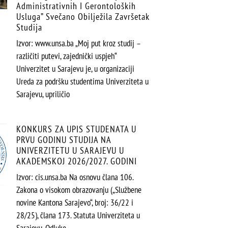
Administrativnih I Gerontoloških
Usluga” Svečano Obilježila Završetak
Studija
Izvor: www.unsa.ba „Moj put kroz studij –
različiti putevi, zajednički uspjeh“
Univerzitet u Sarajevu je, u organizaciji
Ureda za podršku studentima Univerziteta u
Sarajevu, upriličio
KONKURS ZA UPIS STUDENATA U
PRVU GODINU STUDIJA NA
UNIVERZITETU U SARAJEVU U
AKADEMSKOJ 2026/2027. GODINI
Izvor: cis.unsa.ba Na osnovu člana 106.
Zakona o visokom obrazovanju („Službene
novine Kantona Sarajevo“, broj: 36/22 i
28/25), člana 173. Statuta Univerziteta u