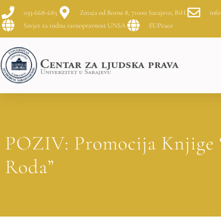
033-668-683
Zmaja od Bosne 8, 71000 Sarajevo, BiH
info
Savjet za rodnu ravnopravnost UNSA
EUPeace
POZIV: Promocija Knjige 
Roda”