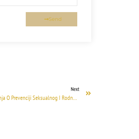
Send
Next
Veterinarski Fakultet Organizovao Predavanja O Prevenciji Seksualnog I Rodno Zasnovanog Uznemiravanja