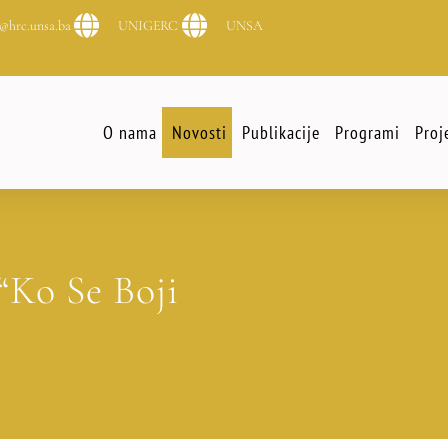
@hrc.unsa.ba
UNIGERC
UNSA
O nama
Novosti
Publikacije
Programi
Proj
“Ko Se Boji