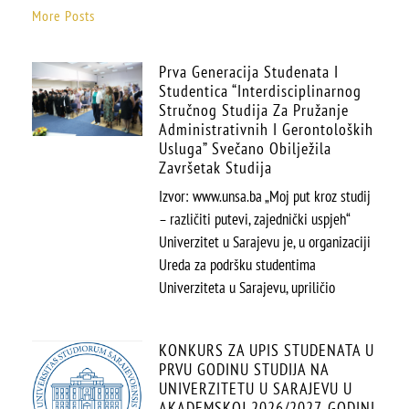
More Posts
Prva Generacija Studenata I
Studentica “Interdisciplinarnog
Stručnog Studija Za Pružanje
Administrativnih I Gerontoloških
Usluga” Svečano Obilježila
Završetak Studija
Izvor: www.unsa.ba „Moj put kroz studij
– različiti putevi, zajednički uspjeh“
Univerzitet u Sarajevu je, u organizaciji
Ureda za podršku studentima
Univerziteta u Sarajevu, upriličio
KONKURS ZA UPIS STUDENATA U
PRVU GODINU STUDIJA NA
UNIVERZITETU U SARAJEVU U
AKADEMSKOJ 2026/2027. GODINI