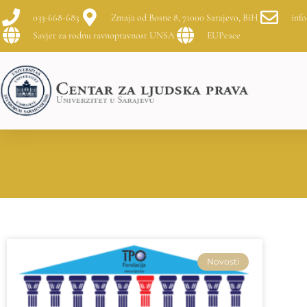
033-668-683
Zmaja od Bosne 8, 71000 Sarajevo, BiH
info
Savjet za rodnu ravnopravnost UNSA
EUPeace
Novosti