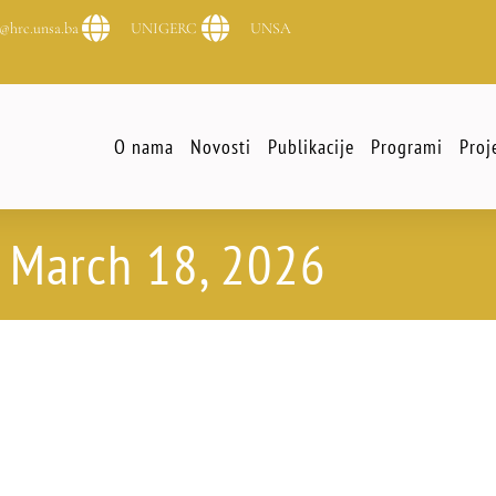
@hrc.unsa.ba
UNIGERC
UNSA
O nama
Novosti
Publikacije
Programi
Proj
March 18, 2026